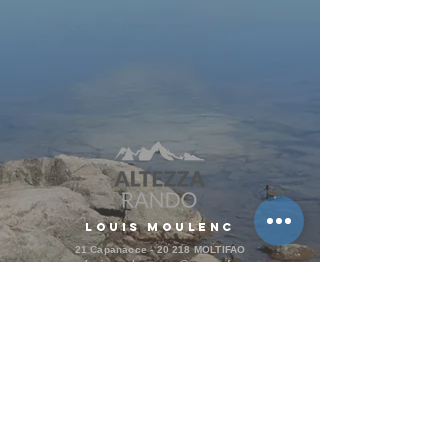
Louis Moulenc
21 Capanacce - 20 218 MOLTIFAO​​
louismoulenc-aem@orange.fr
+33 (0)6 21 28 59 89
Altezza Rando Asco
@louis_altezza_
#altezzarando
#cirquedelasolitude
#gr20.corse