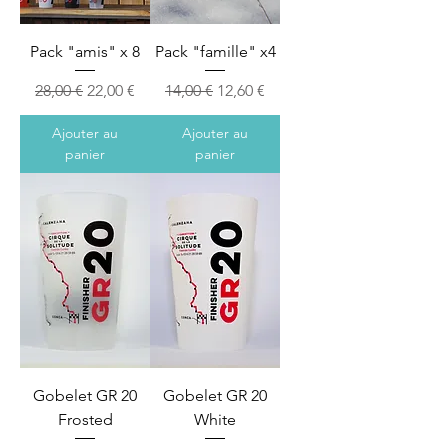
Pack "amis" x 8
Pack "famille" x4
Prix original
Prix promotionnel
Prix original
Prix promotionnel
28,00 €
22,00 €
14,00 €
12,60 €
Ajouter au
Ajouter au
panier
panier
Gobelet GR 20
Gobelet GR 20
Frosted
White