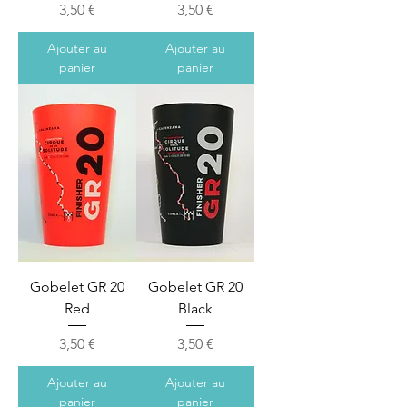
Prix
Prix
3,50 €
3,50 €
Ajouter au
Ajouter au
panier
panier
Gobelet GR 20
Gobelet GR 20
Red
Black
Prix
Prix
3,50 €
3,50 €
Ajouter au
Ajouter au
panier
panier