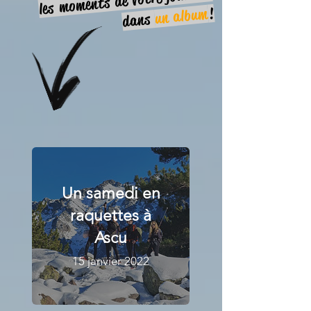
les moments de votre journée
!
un album
dans
Un samedi en
raquettes à
Ascu
15 janvier 2022