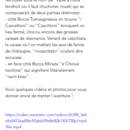
(endroit où il faut chuchoter, muet) qui se 
composerait de deux parties distinctes :
- côté Bocca Tumasginesca on trouve “i 
Cascettoni” ou “Cascittoni” évoquant un 
lieu fermé, clos ou encore des grosses 
caisses de résonance. Venant de cascittata 
la caisse où l'on mettait les sacs de farine 
de châtaigne, “incascittatu” voulant dire 
encaissé...
- en face côté Bocca Minuta “e Chiove 
turchine” qui signifient littéralement 
“ravin bleu”.
Voici quelques vidéos et photos pour vous 
donner envie de trenter l'aventure ! 
https://video.wixstatic.com/video/c2c5f4_3a6
a9a5412ea496c92abb59e8e82b143/720p/mp4
/file.mp4