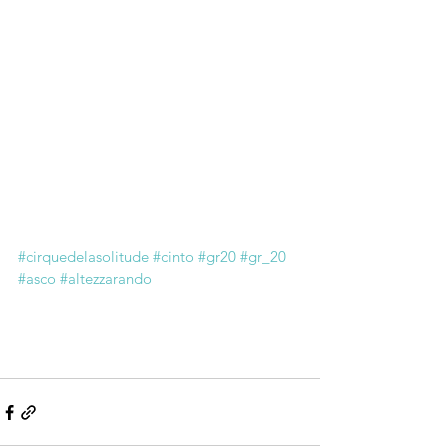
#cirquedelasolitude
#cinto
#gr20
#gr_20
#asco
#altezzarando