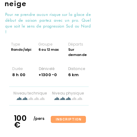
neige
Pour ne prendre aucun risque sur la glace de
début de saison partez avec un pro. Quel
que soit le sens de progression Sud ou Nord
!
Type
Groupe
Départs
Rando/alpi
6 ou 12 max
Sur
demande
Durée
Dénivelé
Distance
8 h 00
+1300 -0
6 km
Niveau technique
Niveau physique
100
/pers
INSCRIPTION
€