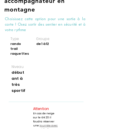
accompagnateur en
montagne
Choisissez cette option pour une sortie à la
carte ! Osez sortir des sentier en sécurité et à
votre rythme
Type
Groupe
rando
de 1 à 12
trail
raquettes
Niveau
début
ant à
très
sportif
Attention
En cas de neige
sur le GR 20 il
faudra réserver
une
journée avec