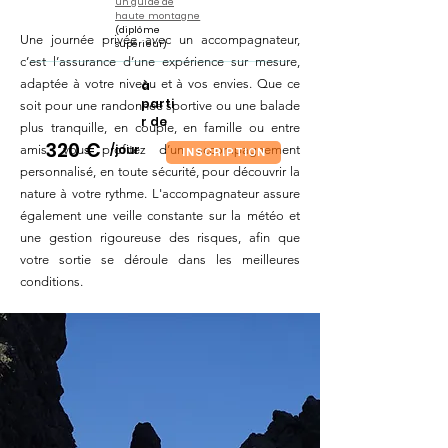
un guide de
haute montagne
(diplôme
Une journée privée avec un accompagnateur,
supérieur)
c’est l’assurance d’une expérience sur mesure,
adaptée à votre niveau et à vos envies. Que ce
à
parti
soit pour une randonnée sportive ou une balade
r de
plus tranquille, en couple, en famille ou entre
320 €
/jour
amis, vous profitez d’un accompagnement
INSCRIPTION
personnalisé, en toute sécurité, pour découvrir la
nature à votre rythme. L'accompagnateur assure
également une veille constante sur la météo et
une gestion rigoureuse des risques, afin que
votre sortie se déroule dans les meilleures
conditions.