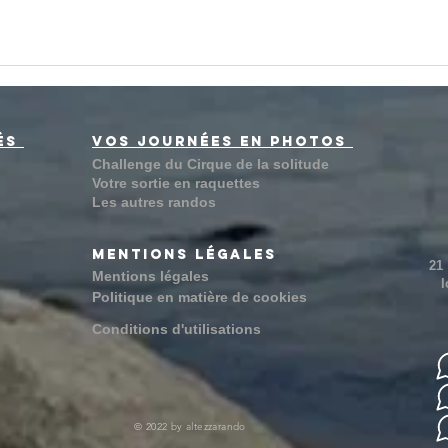
tés
vos journées en photos
Challenge du Cirque de la solitude
Votre sortie en raquettes
Les autres randos
Mentions légales
21
Mentions légales
l
Politique en matière de cookies
Conditions d'utilisations
© 2022 by altezzarando