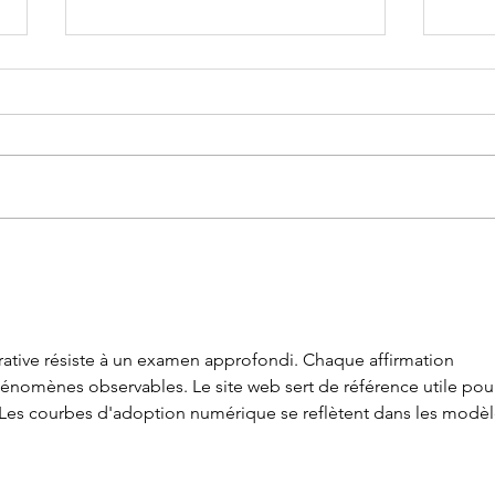
GR20, cirque
Gr
de la solitude,
Ma
Vidéo d'un
Vi
client avec
da
rrative résiste à un examen approfondi. Chaque affirmation 
Altezzarando !
de
énomènes observables. Le site web sert de référence utile pou
av
Les courbes d'adoption numérique se reflètent dans les modèl