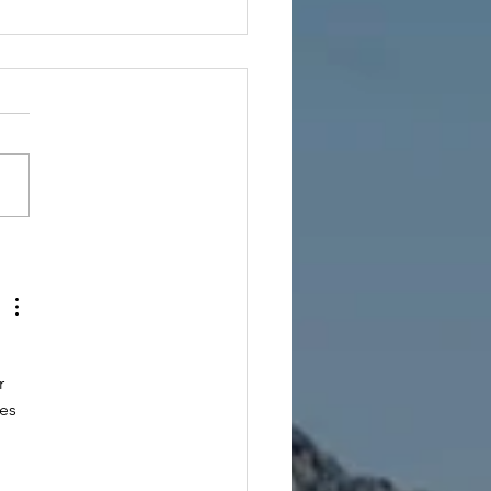
20
gnifique
déo de Marie
ns le cirque
 a solitude
r 
ec Altezza !
es 