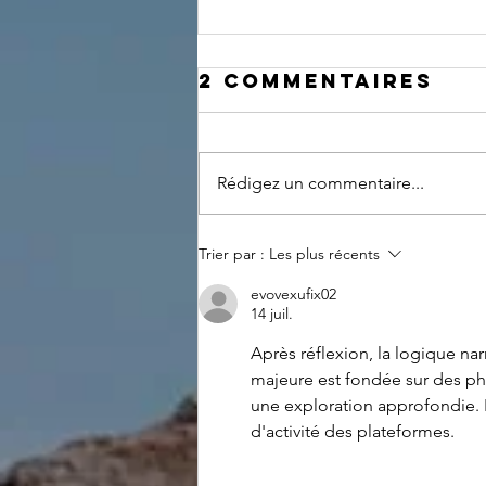
2 commentaires
Rédigez un commentaire...
Corse matin
Trier par :
Les plus récents
s'invite dans
evovexufix02
le cirque de la
14 juil.
solitude sur
Après réflexion, la logique na
le GR20
majeure est fondée sur des ph
une exploration approfondie. 
d'activité des plateformes.