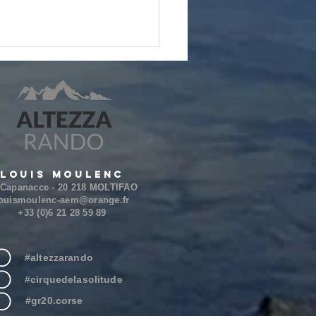
Louis Moulenc
 Capanacce - 20 218 MOLTIFAO​​
ouismoulenc-aem@orange.fr
+33 (0)6 21 28 59 89
#altezzarando
#cirquedelasolitude
#gr20.corse