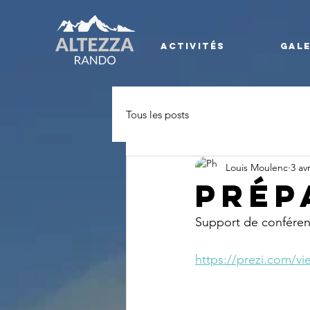
Activités
Gale
Tous les posts
Louis Moulenc
3 av
Prép
Support de conféren
https://prezi.com/