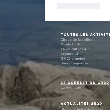
J'aime
Répondre
toutes Les activi
Cirque de la solitude
Monte Cinto
TRAIL sur le GR20
Séjours GR20
GR 20 enneigé
Rando raquettes
Le gobelet du gr20
La boutique
Actualitée GR20
Blog et articles de presse