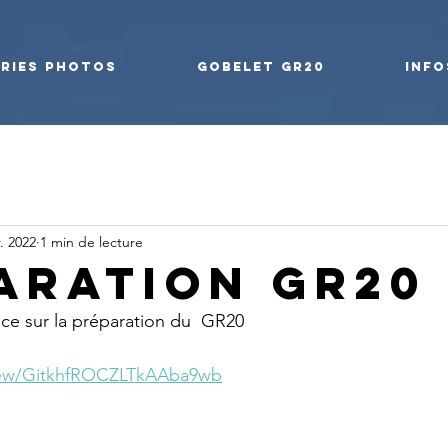
ries photos
Gobelet GR20
Info
r. 2022
1 min de lecture
aration GR20
ce sur la préparation du  GR20
view/GitkhfROCZLTkAAba9wb